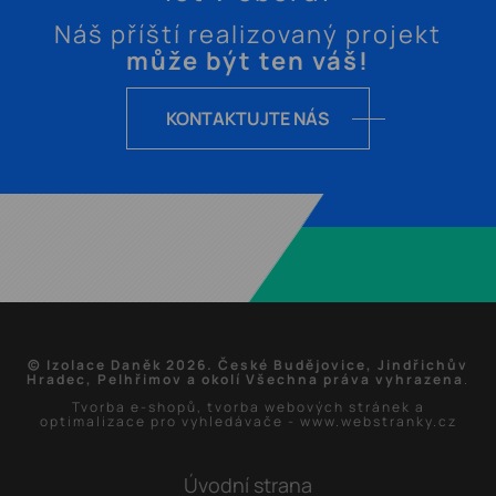
Náš příští realizovaný projekt
může být ten váš!
KONTAKTUJTE NÁS
© Izolace Daněk 2026. České Budějovice, Jindřichův
Hradec, Pelhřimov a okolí Všechna práva vyhrazena
.
Tvorba e-shopů
,
tvorba webových stránek
a
optimalizace pro vyhledávače
-
www.webstranky.cz
Úvodní strana