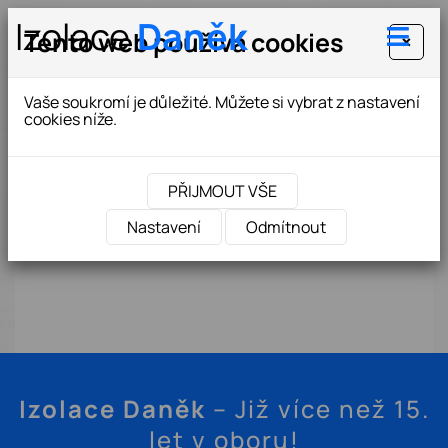
Izolace
Daněk
Tento web používá cookies
×
Vaše soukromí je důležité. Můžete si vybrat z nastavení
cookies níže.
+420 603 508 051
danek.strechy@seznam.cz
PŘIJMOUT VŠE
Nastavení
Odmítnout
Izolace Daněk
– Již více než 15.
let v oboru!